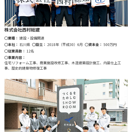
株式会社西村総建
業種：
建設・設備関連
本社：
石川県
設立：
2018年（平成30）6月
資本金：
500万円
従業員数：
12名
事業内容：
住宅リフォーム工事、商業施設改修工事、木造建築設計施工、内装仕上工
事、歴史的建築物修復工事