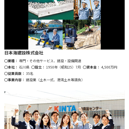
日本海建設株式会社
業種：
専門・その他サービス、建設・設備関連
本社：
石川県
設立：
1950年（昭和25）7月
資本金：
4,500万円
従業員数：
35名
事業内容：
建設業（土木一式、港湾土木等請負）