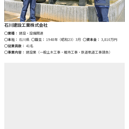
石川建設工業株式会社
業種：
建設・設備関連
本社：
石川県
設立：
1948年（昭和23）3月
資本金：
3,810万円
従業員数：
41名
事業内容：
建設業（一般土木工事・維持工事・鉄道軌道工事請負）