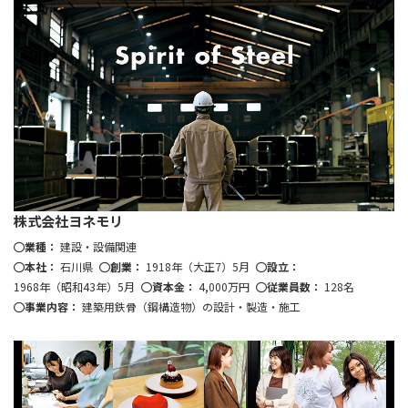
株式会社ヨネモリ
業種：
建設・設備関連
本社：
石川県
創業：
1918年（大正7）5月
設立：
1968年（昭和43年）5月
資本金：
4,000万円
従業員数：
128名
事業内容：
建築用鉄骨（鋼構造物）の設計・製造・施工