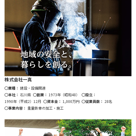
株式会社一真
業種：
建設・設備関連
本社：
石川県
創業：
1973年（昭和48）
設立：
1990年（平成2）12月
資本金：
1,000万円
従業員数：
28名
事業内容：
重量鉄骨の加工・施工