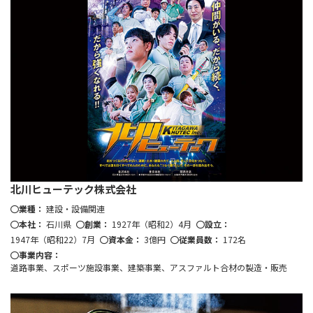
北川ヒューテック株式会社
業種：
建設・設備関連
本社：
石川県
創業：
1927年（昭和2）4月
設立：
1947年（昭和22）7月
資本金：
3億円
従業員数：
172名
事業内容：
道路事業、スポーツ施設事業、建築事業、アスファルト合材の製造・販売