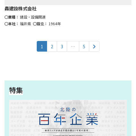
轟建設株式会社
業種：
建設・設備関連
本社：
福井県
設立：
1964年
投
1
2
3
…
5
稿
の
ペ
ー
ジ
特集
送
り