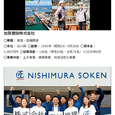
加賀建設株式会社
業種：
建設・設備関連
本社：
石川県
創業：
1943年（昭和18）6月26日
資本金：
5,400万円
従業員数：
140名（男性64名・女性76名）※2026年6月
事業内容：
土木事業、建築事業、地域活性化事業