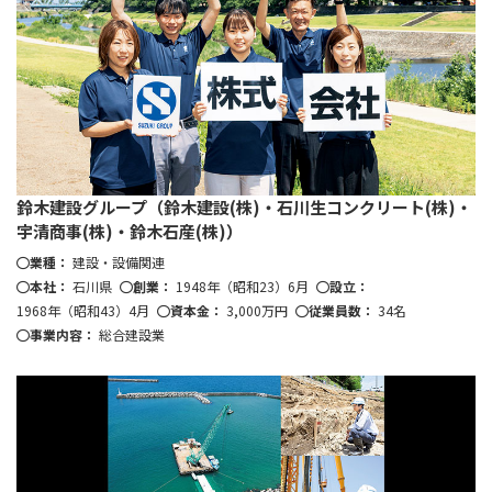
鈴木建設グループ（鈴木建設(株)・石川生コンクリート(株)・
宇清商事(株)・鈴木石産(株)）
業種：
建設・設備関連
本社：
石川県
創業：
1948年（昭和23）6月
設立：
1968年（昭和43）4月
資本金：
3,000万円
従業員数：
34名
事業内容：
総合建設業