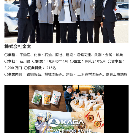
株式会社金太
業種：
不動産、化学・石油、商社、建設・設備関連、鉄鋼・金属・鉱業
本社：
石川県
創業：
明治40年4月
設立：
昭和24年5月
資本金：
3,200 万円
従業員数：
215名
事業内容：
鉄鋼製品、機械の販売。建築・ 土木資材の販売。鉄骨工事請負