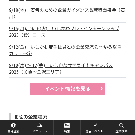
9/18(木) 若者のための企業ガイダンス＆就職面接会（石
川）
9/15(月)、9/16(火) いしかわプレ・インターンシップ
2025【食】コース
9/12(金) いしかわ若手社員との企業交流会 ～ゆる就活
カフェ～③
9/10(水) ～ 12(金) いしかわサテライトキャンパス
2025（加賀～金沢エリア）
イベント情報を見る
北陸の企業検索
企業を検索する
就活イベント
注目企業
BCニュース
特集
企業検索