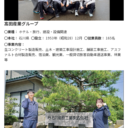
髙田産業グループ
業種：
ホテル・旅行、建設・設備関連
本社：
石川県
設立：
1953年（昭和28）12月
従業員数：
165名
事業内容：
生コンクリート製造販売、土木・建築工事設計施工、舗装工事施工、アスフ
ァルト合材製造販売、宿泊業、観光業、一般貸切旅客自動車運送事業、林業
等