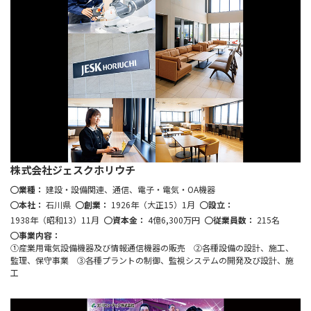
株式会社ジェスクホリウチ
業種：
建設・設備関連、通信、電子・電気・OA機器
本社：
石川県
創業：
1926年（大正15）1月
設立：
1938年（昭和13）11月
資本金：
4億6,300万円
従業員数：
215名
事業内容：
①産業用電気設備機器及び情報通信機器の販売 ②各種設備の設計、施工、
監理、保守事業 ③各種プラントの制御、監視システムの開発及び設計、施
工