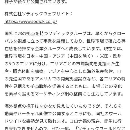
様子が続々と公開されています。
株式会社ソディックウェブサイト：
https://www.sodick.co.jp/
国外に23の拠点を持つソディックグループは、早くからグロー
バルな視点に立って事業を展開しており、世界市場で確たる存
在感を発揮する企業グループへと成長しています。現在では、
世界市場を日本・中国・アジア（中国を除く）・米国・欧州
の5つのエリアに分け、エリアごとの市場動向を見据えた生
産・販売体制を構築。アジアを中心とした海外生産移管、IT
の先進国であるアメリカでの開発拠点設立など、各エリアの特
性を見据えた拠点戦略を促進するとともに、市場ごとの変化
を素早く据えるマーケティング網の整備にも注力しています。
海外拠点の様子はなかなか見えにくいものですが、それらを
動画やバーチャル画像で公開するところにも、同社のワール
ドワイドな姿勢が見て取れます。コロナ禍の現在、簡単に行
き来もできませんので、ぜひ一度、「ソディックワールドツア