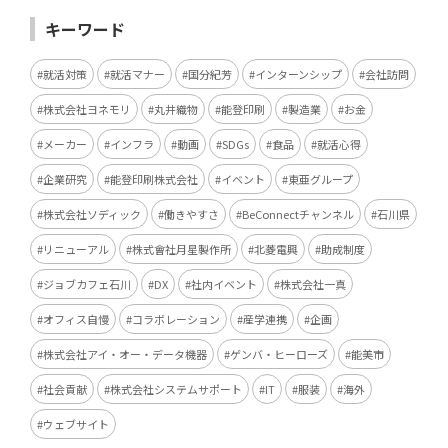
キーワード
就活対策
就活マナー
国分紀芳
インターンシップ
会社訪問
株式会社ヨネモリ
丸井織物
能登印刷
製造業
お金
メーカー
インフラ
動画
SDGs
食品
就活心得
企業研究
能登印刷株式会社
イベント
東亜グループ
株式会社ソディック
働きやすさ
BeConnectチャンネル
石川県
リニューアル
株式會社月星製作所
北菱電興
助成制度
ジョブカフェ石川
DX
社内イベント
株式会社一真
オフィス自慢
コラボレーション
産学連携
企画
株式会社アイ・オー・データ機器
ゲンバ・ヒーローズ
能美市
社会貢献
株式会社システムサポート
IT
服装
海外
ウェブサイト