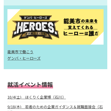
能美市で働こう
ゲンバ・ヒーローズ
就活イベント情報
10/4(土) ほくりく企業博（石川）
9/18(木) 若者のための企業ガイダンス＆就職面接会（石