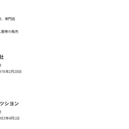
連、専門店
人服等の販売
社
連
976年2月28日
ツシヨン
連
982年4月1日