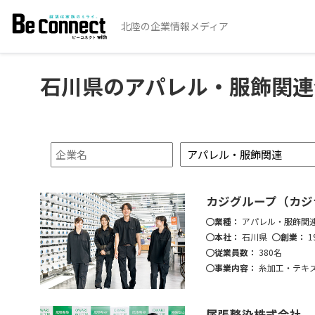
北陸の企業情報メディア
石川県のアパレル・服飾関連
カジグループ（カジナ
業種：
アパレル・服飾関
本社：
石川県
創業：
1
従業員数：
380名
事業内容：
糸加工・テキ
尾張整染株式会社