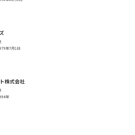
ズ
連
979年7月1日
ト株式会社
連
994年