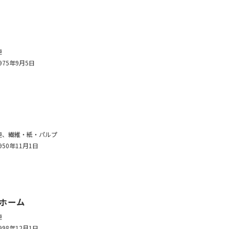
連
975年9月5日
連、繊維・紙・パルプ
950年11月1日
ホーム
連
998年12月1日