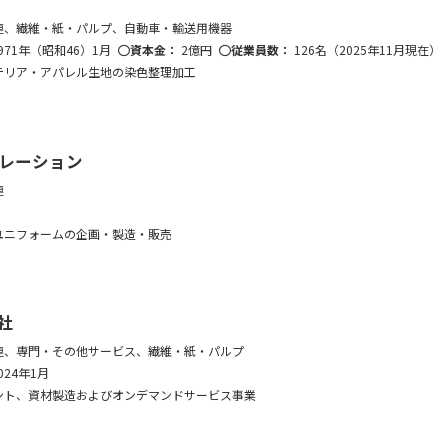
連、繊維・紙・パルプ、自動車・輸送用機器
971年（昭和46）1月
資本金：
2億円
従業員数：
126名（2025年11月現在）
テリア・アパレル生地の染色整理加工
レーション
連
ユニフォームの企画・製造・販売
社
連、専門・その他サービス、繊維・紙・パルプ
024年1月
ント、資材製造およびオンデマンドサービス事業