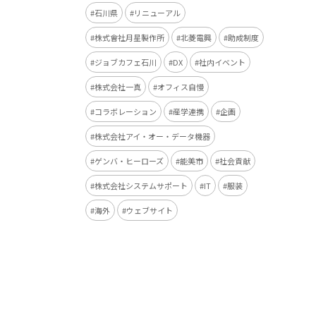
石川県
リニューアル
株式會社月星製作所
北菱電興
助成制度
ジョブカフェ石川
DX
社内イベント
株式会社一真
オフィス自慢
コラボレーション
産学連携
企画
株式会社アイ・オー・データ機器
ゲンバ・ヒーローズ
能美市
社会貢献
株式会社システムサポート
IT
服装
海外
ウェブサイト