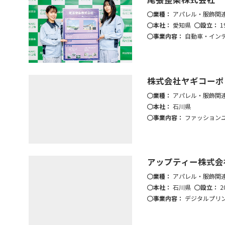
業種：
アパレル・服飾関
本社：
愛知県
設立：
1
事業内容：
自動車・イン
株式会社ヤギコーポ
業種：
アパレル・服飾関
本社：
石川県
事業内容：
ファッション
アップティー株式会
業種：
アパレル・服飾関
本社：
石川県
設立：
2
事業内容：
デジタルプリ