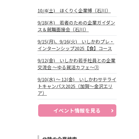
10/4(土) ほくりく企業博（石川）
9/18(木) 若者のための企業ガイダン
ス＆就職面接会（石川）
9/15(月)、9/16(火) いしかわプレ・
インターンシップ2025【食】コース
9/12(金) いしかわ若手社員との企業
交流会 ～ゆる就活カフェ～③
9/10(水) ～ 12(金) いしかわサテライ
トキャンパス2025（加賀～金沢エリ
ア）
イベント情報を見る