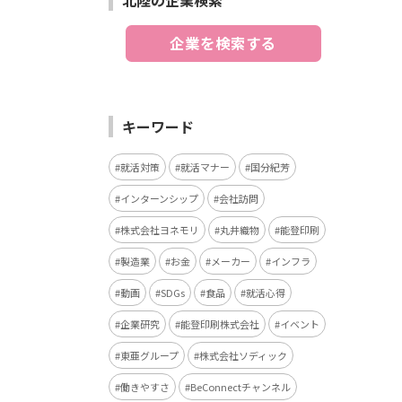
北陸の企業検索
企業を検索する
キーワード
就活対策
就活マナー
国分紀芳
インターンシップ
会社訪問
株式会社ヨネモリ
丸井織物
能登印刷
製造業
お金
メーカー
インフラ
動画
SDGs
食品
就活心得
企業研究
能登印刷株式会社
イベント
東亜グループ
株式会社ソディック
働きやすさ
BeConnectチャンネル