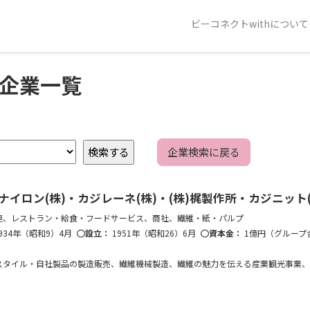
ビーコネクトwithについて
企業一覧
企業検索に戻る
イロン(株)・カジレーネ(株)・(株)梶製作所・カジニット(
連、レストラン・給食・フードサービス、商社、繊維・紙・パルプ
934年（昭和9）4月
設立：
1951年（昭和26）6月
資本金：
1億円（グループ
スタイル・自社製品の製造販売、繊維機械製造、繊維の魅力を伝える産業観光事業