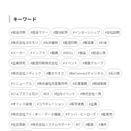
キーワード
就活対策
就活マナー
国分紀芳
インターンシップ
会社訪問
株式会社ヨネモリ
丸井織物
能登印刷
製造業
お金
メーカー
インフラ
動画
SDGs
食品
就活心得
企業研究
能登印刷株式会社
イベント
東亜グループ
株式会社ソディック
働きやすさ
BeConnectチャンネル
石川県
リニューアル
株式會社月星製作所
北菱電興
助成制度
ジョブカフェ石川
DX
社内イベント
株式会社一真
オフィス自慢
コラボレーション
産学連携
企画
株式会社アイ・オー・データ機器
ゲンバ・ヒーローズ
能美市
社会貢献
株式会社システムサポート
IT
服装
海外