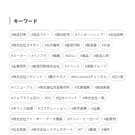
キーワード
就活対策
就活マナー
国分紀芳
インターンシップ
会社訪問
株式会社ヨネモリ
丸井織物
能登印刷
製造業
お金
メーカー
インフラ
動画
SDGs
食品
就活心得
企業研究
能登印刷株式会社
イベント
東亜グループ
株式会社ソディック
働きやすさ
BeConnectチャンネル
石川県
リニューアル
株式會社月星製作所
北菱電興
助成制度
ジョブカフェ石川
DX
社内イベント
株式会社一真
オフィス自慢
コラボレーション
産学連携
企画
株式会社アイ・オー・データ機器
ゲンバ・ヒーローズ
能美市
社会貢献
株式会社システムサポート
IT
服装
海外