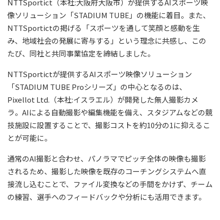
NTTSportict（本社:大阪府大阪市）が提供するAIスポーツ映
像ソリューション「STADIUM TUBE」の機能に着目。また、
NTTSportictの掲げる「スポーツを通して笑顔と感動を生
み、地域社会の発展に寄与する」という理念に共感し、この
たび、同社と共同事業協定を締結しました。
NTTSportictが提供するAIスポーツ映像ソリューション
「STADIUM TUBE Proシリーズ」の中心となるのは、
Pixellot Ltd.（本社:イスラエル）が開発した無人撮影カメ
ラ。AIによる自動撮影や編集機能を備え、スタジアムなどの競
技施設に設置することで、撮影コストを約10分の1に抑えるこ
とが可能に。
通常のAI撮影と合わせ、パノラマでピッチ全体の映像も撮影
されるため、撮影した映像を既存のコーチングシステムへ直
接流し込むことで、ファイル変換などの手間をかけず、チーム
の練習、選手へのフィードバックや分析にも活用できます。