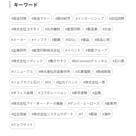
キーワード
就活対策
就活マナー
国分紀芳
インターンシップ
会社訪問
株式会社ヨネモリ
丸井織物
能登印刷
製造業
お金
メーカー
インフラ
動画
SDGs
食品
就活心得
企業研究
能登印刷株式会社
イベント
東亜グループ
株式会社ソディック
働きやすさ
BeConnectチャンネル
石川県
リニューアル
株式會社月星製作所
北菱電興
助成制度
ジョブカフェ石川
DX
社内イベント
株式会社一真
オフィス自慢
コラボレーション
産学連携
企画
株式会社アイ・オー・データ機器
ゲンバ・ヒーローズ
能美市
社会貢献
株式会社システムサポート
IT
服装
海外
ウェブサイト