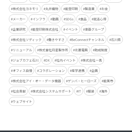
株式会社ヨネモリ
丸井織物
能登印刷
製造業
お金
メーカー
インフラ
動画
SDGs
食品
就活心得
企業研究
能登印刷株式会社
イベント
東亜グループ
株式会社ソディック
働きやすさ
BeConnectチャンネル
石川県
リニューアル
株式會社月星製作所
北菱電興
助成制度
ジョブカフェ石川
DX
社内イベント
株式会社一真
オフィス自慢
コラボレーション
産学連携
企画
株式会社アイ・オー・データ機器
ゲンバ・ヒーローズ
能美市
社会貢献
株式会社システムサポート
IT
服装
海外
ウェブサイト