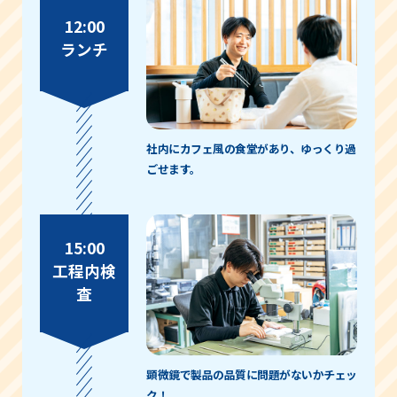
12:00
ランチ
社内にカフェ風の食堂があり、ゆっくり過
ごせます。
15:00
工程内検
査
顕微鏡で製品の品質に問題がないかチェッ
ク！