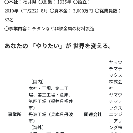
本社：
福井県
創業：
1935年
設立：
2010年（平成22）8月
資本金：
3,000万円
従業員数：
52名
事業内容：
チタンなど非鉄金属の材料製造
あなたの 「やりたい」が 世界を変える。
ヤマウ
チマテ
ックス
［国内］
株式会
本社・工場、第二工
社
場、第三工場・倉庫、
ヤマウ
第四工場（福井県福井
チマテ
市）
ックス
事業所
丹波工場（兵庫県丹波
関連会社
エンジ
市）
ニアリ
［海外］
ング株