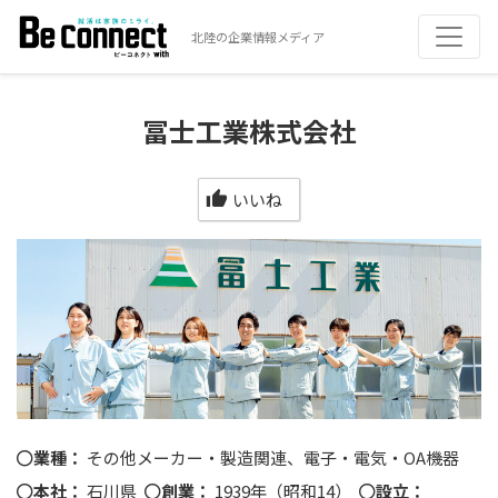
北陸の企業情報メディア
冨士工業株式会社
いいね
業種：
その他メーカー・製造関連、電子・電気・OA機器
本社：
石川県
創業：
1939年（昭和14）
設立：